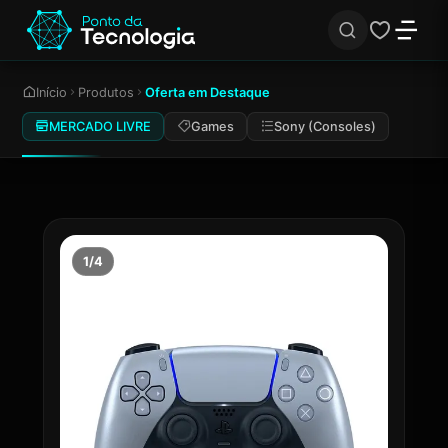
Início
Produtos
Oferta em Destaque
MERCADO LIVRE
Games
Sony (Consoles)
1/4