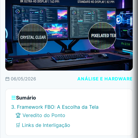
06/05/2026
ANÁLISE E HARDWARE
Sumário
3. Framework FBO: A Escolha da Tela
🏆 Veredito do Ponto
🛒 Links de Interligação