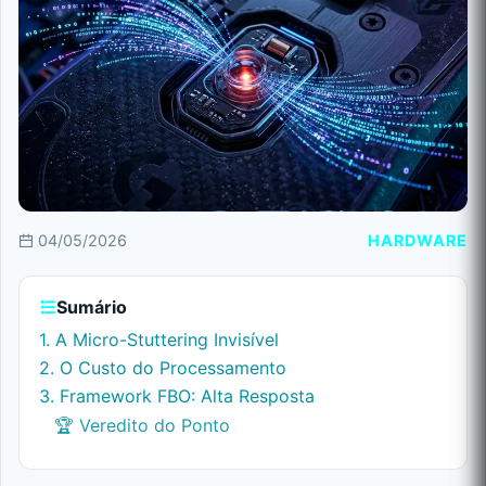
04/05/2026
HARDWARE
Sumário
1. A Micro-Stuttering Invisível
2. O Custo do Processamento
3. Framework FBO: Alta Resposta
🏆 Veredito do Ponto