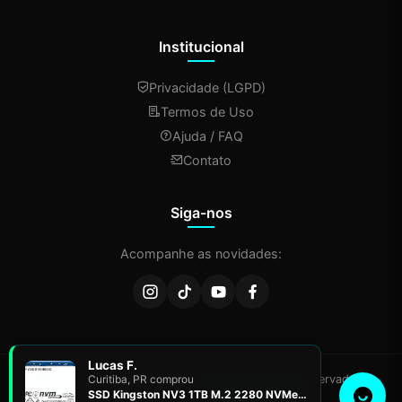
Institucional
Privacidade (LGPD)
Termos de Uso
Ajuda / FAQ
Contato
Siga-nos
Acompanhe as novidades:
Lucas F.
© 2026 Ponto da Tecnologia. Todos os direitos reservados.
Curitiba, PR comprou
Desenvolvido por
FUTURA DESIGN
SSD Kingston NV3 1TB M.2 2280 NVMe Gen4, Desempenho e Eficiência para Upgrade de PC – SNV3S/1000G