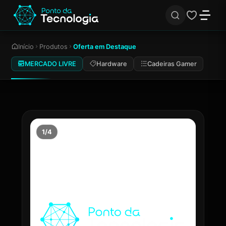
Início
Produtos
Oferta em Destaque
MERCADO LIVRE
Hardware
Cadeiras Gamer
1/4