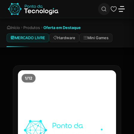
Início
Produtos
Oferta em Destaque
MERCADO LIVRE
Hardware
Mini Games
1/12