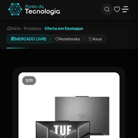
Início
Produtos
Oferta em Destaque
MERCADO LIVRE
Notebooks
Asus
1/11