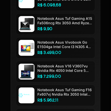
16gb Ram 512gb Ssd Windows
R$ 6.098,68
11 Tela 14 Led Fhd Silver -
Ly113w
Notebook Asus Tuf Gaming A15
Fa506ncg Rtx 3050 Amd Ryzen
7 7445hs 16gb Ram 512gb Ssd
R$ 9,90
Windows 11 Tela 15,6 144hz
Nível Ips Fhd Black - Hn217w
Preto Grafite
Notebook Asus Vivobook Go
E1504ga Intel Core I3 N305 4gb
Ram 256gb Ssd Linux Keepos
R$ 3.499,00
Tela 15,6 Fhd Silver - Nj447
Cool Silver
Notebook Asus V16 V3607vu
Nvidia Rtx 4050 Intel Core 5
210h 16gb Ram 512gb Ssd
R$ 7.299,00
Windows 11 Home Tela 16 Led
Fhd 144hz Nível Ips Black -
Rp306w Preto
Notebook Asus Tuf Gaming F16
Fx607vj Nvidia Rtx 3050 Intel
Core 5 210h 16gb Ram 512gb
R$ 5.962,11
Ssd Linux Keepos Tela 16 Nível
Ips 144hz Cinza - Rl015