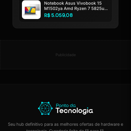
Notebook Asus Vivobook 15
M1502ya Amd Ryzen 7 5825u
16gb Ram 512gb Ssd Windows
R$ 5.059,08
11 Home Tela 15.6 Led Fhd
Silver - Nj655w
Publicidade
Seu hub definitivo para as melhores ofertas de hardware e
tecnologia. Curadoria feita de fã para fã.