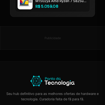
M1502ya Amd Ryzen 7 5825u
16gb Ram 512gb Ssd Windows
R$ 5.059,08
11 Home Tela 15.6 Led Fhd
Silver - Nj655w
Publicidade
Seu hub definitivo para as melhores ofertas de hardware e
tecnologia. Curadoria feita de fã para fã.