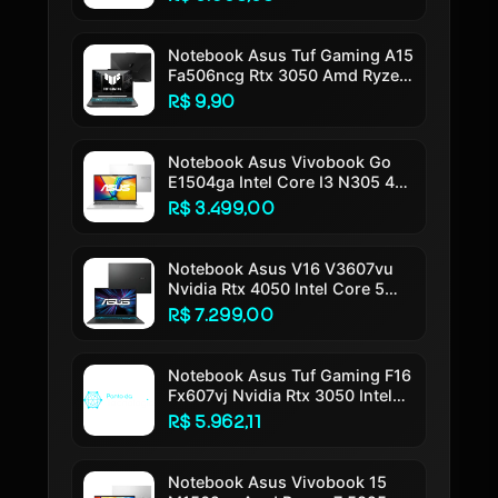
11 Tela 14 Led Fhd Silver -
Ly113w
Notebook Asus Tuf Gaming A15
Fa506ncg Rtx 3050 Amd Ryzen
7 7445hs 16gb Ram 512gb Ssd
R$ 9,90
Windows 11 Tela 15,6 144hz
Nível Ips Fhd Black - Hn217w
Preto Grafite
Notebook Asus Vivobook Go
E1504ga Intel Core I3 N305 4gb
Ram 256gb Ssd Linux Keepos
R$ 3.499,00
Tela 15,6 Fhd Silver - Nj447
Cool Silver
Notebook Asus V16 V3607vu
Nvidia Rtx 4050 Intel Core 5
210h 16gb Ram 512gb Ssd
R$ 7.299,00
Windows 11 Home Tela 16 Led
Fhd 144hz Nível Ips Black -
Rp306w Preto
Notebook Asus Tuf Gaming F16
Fx607vj Nvidia Rtx 3050 Intel
Core 5 210h 16gb Ram 512gb
R$ 5.962,11
Ssd Linux Keepos Tela 16 Nível
Ips 144hz Cinza - Rl015
Notebook Asus Vivobook 15