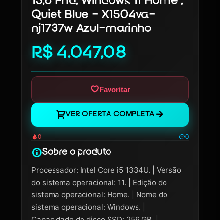
15,6 Fhd, Windows 11 Home ,
Quiet Blue - X1504va-
nj1737w Azul-marinho
R$ 4.047,08
Favoritar
VER OFERTA COMPLETA
0
0
Sobre o produto
Processador: Intel Core i5 1334U. | Versão
do sistema operacional: 11. | Edição do
sistema operacional: Home. | Nome do
sistema operacional: Windows. |
Capacidade de disco SSD: 256 GB. |