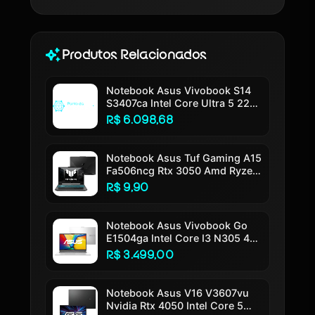
Produtos Relacionados
Notebook Asus Vivobook S14
S3407ca Intel Core Ultra 5 225h
16gb Ram 512gb Ssd Windows
R$ 6.098,68
11 Tela 14 Led Fhd Silver -
Ly113w
Notebook Asus Tuf Gaming A15
Fa506ncg Rtx 3050 Amd Ryzen
7 7445hs 16gb Ram 512gb Ssd
R$ 9,90
Windows 11 Tela 15,6 144hz
Nível Ips Fhd Black - Hn217w
Preto Grafite
Notebook Asus Vivobook Go
E1504ga Intel Core I3 N305 4gb
Ram 256gb Ssd Linux Keepos
R$ 3.499,00
Tela 15,6 Fhd Silver - Nj447
Cool Silver
Notebook Asus V16 V3607vu
Nvidia Rtx 4050 Intel Core 5