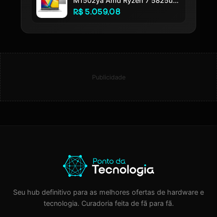
M1502ya Amd Ryzen 7 5825u
16gb Ram 512gb Ssd Windows
R$ 5.059,08
11 Home Tela 15.6 Led Fhd
Silver - Nj655w
Publicidade
Seu hub definitivo para as melhores ofertas de hardware e
tecnologia. Curadoria feita de fã para fã.