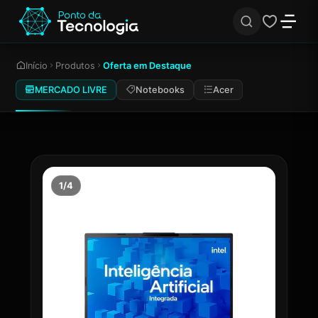
Início
Produtos
Oferta em Destaque
MERCADO LIVRE
Notebooks
Acer
1/4