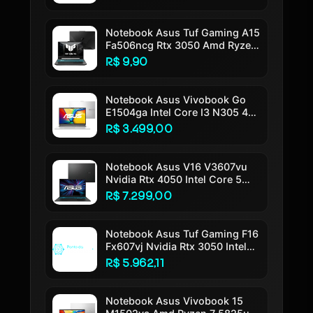
11 Tela 14 Led Fhd Silver -
Ly113w
Notebook Asus Tuf Gaming A15
Fa506ncg Rtx 3050 Amd Ryzen
7 7445hs 16gb Ram 512gb Ssd
R$ 9,90
Windows 11 Tela 15,6 144hz
Nível Ips Fhd Black - Hn217w
Preto Grafite
Notebook Asus Vivobook Go
E1504ga Intel Core I3 N305 4gb
Ram 256gb Ssd Linux Keepos
R$ 3.499,00
Tela 15,6 Fhd Silver - Nj447
Cool Silver
Notebook Asus V16 V3607vu
Nvidia Rtx 4050 Intel Core 5
210h 16gb Ram 512gb Ssd
R$ 7.299,00
Windows 11 Home Tela 16 Led
Fhd 144hz Nível Ips Black -
Rp306w Preto
Notebook Asus Tuf Gaming F16
Fx607vj Nvidia Rtx 3050 Intel
Core 5 210h 16gb Ram 512gb
R$ 5.962,11
Ssd Linux Keepos Tela 16 Nível
Ips 144hz Cinza - Rl015
Notebook Asus Vivobook 15