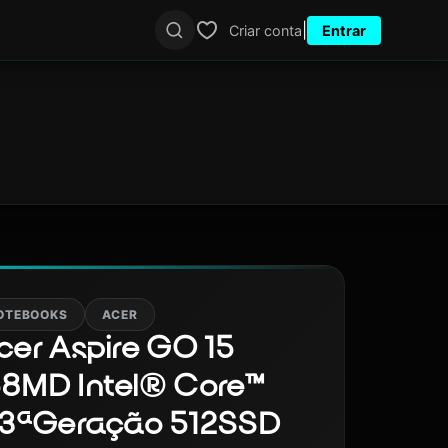
|
Criar conta
Entrar
OTEBOOKS
ACER
er Aspire GO 15
8MD Intel® Core™
13ªGeração 512SSD