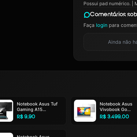
Possui pad numérico. |
Comentários sobr
Faça
login
para coment
Ainda não há
Notebook Asus Tuf
Notebook Asus
Gaming A15
Vivobook Go
Fa506ncg Rtx 3050
E1504ga Intel Cor
R$ 9,90
R$ 3.499,00
Amd Ryzen 7 7445hs
N305 4gb Ram
16gb Ram 512gb Ssd
256gb Ssd Linux
Windows 11 Tela 15,6
Keepos Tela 15,6
144hz Nível Ips Fhd
Notebook Asus
Silver - Nj447 Co