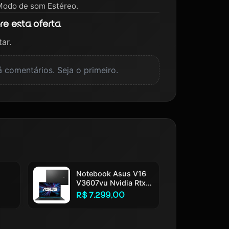
 Modo de som Estéreo.
e esta oferta
ar.
 comentários. Seja o primeiro.
Notebook Asus V16
V3607vu Nvidia Rtx
e I3
4050 Intel Core 5
R$ 7.299,00
210h 16gb Ram
512gb Ssd Windows
 Fhd
11 Home Tela 16 Led
ol
Fhd 144hz Nível Ips