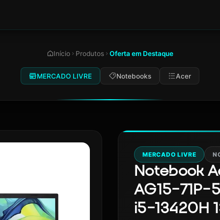
Início
Produtos
Oferta em Destaque
MERCADO LIVRE
Notebooks
Acer
MERCADO LIVRE
N
Notebook Ac
AG15-71P-5
i5-13420H 