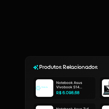
Produtos Relacionados
Notebook Asus
Vivobook S14
S3407ca Intel Core
R$ 6.098,68
Ultra 5 225h 16gb
Ram 512gb Ssd
Windows 11 Tela 14
Led Fhd Silver -
Notebook Asus Tuf