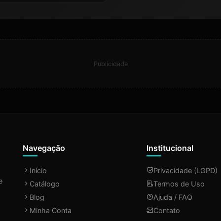
512gb Ssd Windows
11 Home Tela 15.6
Led Fhd Silver -
Nj655w
Publicidade
Navegação
Institucional
Início
Privacidade (LGPD)
e
Catálogo
Termos de Uso
Blog
Ajuda / FAQ
Minha Conta
Contato