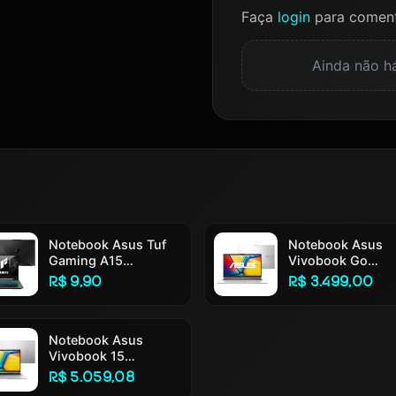
Faça
login
para coment
Ainda não há
Notebook Asus Tuf
Notebook Asus
Gaming A15
Vivobook Go
Fa506ncg Rtx 3050
E1504ga Intel Cor
R$ 9,90
R$ 3.499,00
Amd Ryzen 7 7445hs
N305 4gb Ram
16gb Ram 512gb Ssd
256gb Ssd Linux
Windows 11 Tela 15,6
Keepos Tela 15,6
144hz Nível Ips Fhd
Notebook Asus
Silver - Nj447 Co
Black - Hn217w Preto
Vivobook 15
Silver
Grafite
M1502ya Amd Ryzen
R$ 5.059,08
7 5825u 16gb Ram