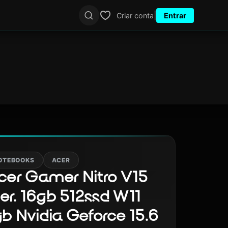
|
Criar conta
Entrar
OTEBOOKS
ACER
cer Gamer Nitro V15
er. 16gb 512ssd W11
 Nvidia Geforce 15.6