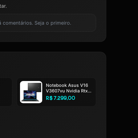
ar.
 comentários. Seja o primeiro.
Notebook Asus V16
V3607vu Nvidia Rtx
e I3
4050 Intel Core 5
R$ 7.299,00
210h 16gb Ram
512gb Ssd Windows
 Fhd
11 Home Tela 16 Led
ol
Fhd 144hz Nível Ips
Black - Rp306w Preto