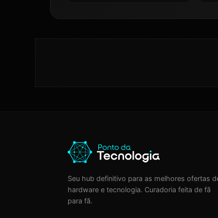
Ram 512gb Ssd Linux
Keepos Tela 16 Nível
Ips 144hz Cinza -
Rl015
Seu hub definitivo para as melhores ofertas d
hardware e tecnologia. Curadoria feita de fã
para fã.