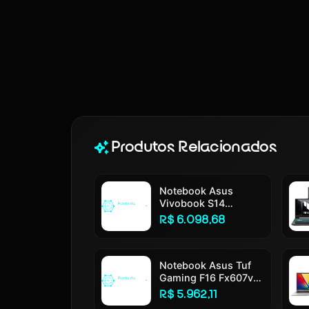
Produtos Relacionados
Notebook Asus
Vivobook S14
S3407ca Intel Core
R$ 6.098,68
Ultra 5 225h 16gb
Ram 512gb Ssd
Windows 11 Tela 14
Led Fhd Silver -
Notebook Asus Tuf
Ly113w
Gaming F16 Fx607vj
Nvidia Rtx 3050 Intel
R$ 5.962,11
Core 5 210h 16gb