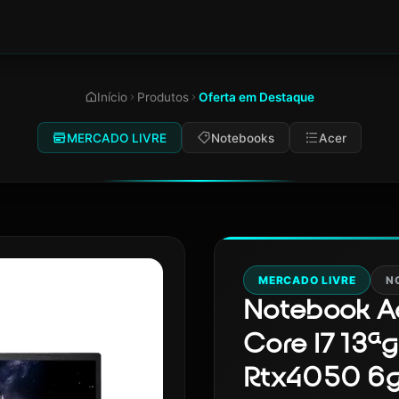
Início
Produtos
Oferta em Destaque
MERCADO LIVRE
Notebooks
Acer
MERCADO LIVRE
N
Notebook A
Core I7 13ªg
Rtx4050 6gb