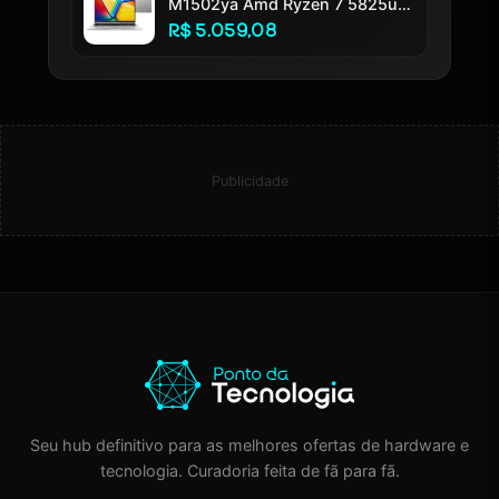
M1502ya Amd Ryzen 7 5825u
16gb Ram 512gb Ssd Windows
R$ 5.059,08
11 Home Tela 15.6 Led Fhd
Silver - Nj655w
Publicidade
Seu hub definitivo para as melhores ofertas de hardware e
tecnologia. Curadoria feita de fã para fã.