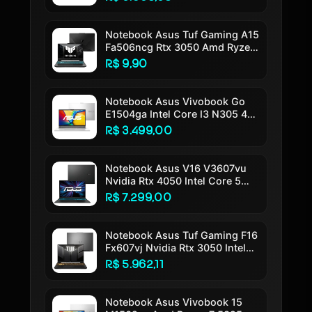
11 Tela 14 Led Fhd Silver -
Ly113w
Notebook Asus Tuf Gaming A15
Fa506ncg Rtx 3050 Amd Ryzen
7 7445hs 16gb Ram 512gb Ssd
R$ 9,90
Windows 11 Tela 15,6 144hz
Nível Ips Fhd Black - Hn217w
Preto Grafite
Notebook Asus Vivobook Go
E1504ga Intel Core I3 N305 4gb
Ram 256gb Ssd Linux Keepos
R$ 3.499,00
Tela 15,6 Fhd Silver - Nj447
Cool Silver
Notebook Asus V16 V3607vu
Nvidia Rtx 4050 Intel Core 5
210h 16gb Ram 512gb Ssd
R$ 7.299,00
Windows 11 Home Tela 16 Led
Fhd 144hz Nível Ips Black -
Rp306w Preto
Notebook Asus Tuf Gaming F16
Fx607vj Nvidia Rtx 3050 Intel
Core 5 210h 16gb Ram 512gb
R$ 5.962,11
Ssd Linux Keepos Tela 16 Nível
Ips 144hz Cinza - Rl015
Notebook Asus Vivobook 15