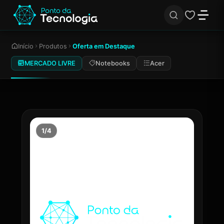
Início
Produtos
Oferta em Destaque
MERCADO LIVRE
Notebooks
Acer
1/4