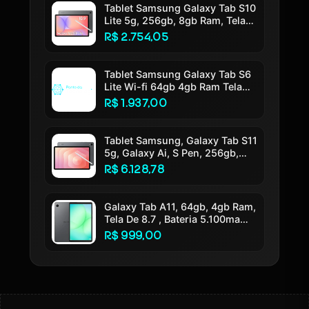
Tablet Samsung Galaxy Tab S10
Lite 5g, 256gb, 8gb Ram, Tela
10.9 , S Pen E Capa Smartbook
R$ 2.754,05
Cover Inclusas Cinza
Tablet Samsung Galaxy Tab S6
Lite Wi-fi 64gb 4gb Ram Tela
10.4 Cinza - Sm-p620nzadzto
R$ 1.937,00
Tablet Samsung, Galaxy Tab S11
5g, Galaxy Ai, S Pen, 256gb,
12gb Ram, Tela Imersiva De 11 ,
R$ 6.128,78
120hz, Camera 13mp, Ip68,
Android 16
Galaxy Tab A11, 64gb, 4gb Ram,
Tela De 8.7 , Bateria 5.100ma
Cinza
R$ 999,00