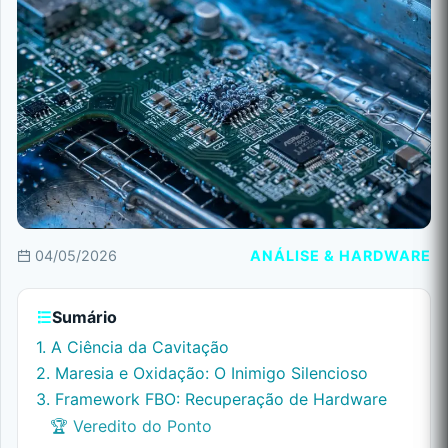
04/05/2026
ANÁLISE & HARDWARE
Sumário
1. A Ciência da Cavitação
2. Maresia e Oxidação: O Inimigo Silencioso
3. Framework FBO: Recuperação de Hardware
🏆 Veredito do Ponto